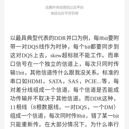
以最具典型代表的
DDR
并口为例，每
8bit
要附
带一对
DQS
线作为时钟，每个
bit
都要同步到
这对
DQS
上去，
skew
超标就不能工作。而串
口信号在一个独立的信道上，每次只同时传
输
1bit
，其他信道传什么跟我没关系。标准的
串口如
HDMI
，
SATA
，
SAS
，
PCIE...
等，每
对差分线组成一个信道，每个信道是否能成
功传输并不取决于其他信道。而
DDR
这种，
11
根线（
8
根数据线，一对
DQS
，一个
DM
）
组成一个信道，每次同时传
8bit
，错了某一
bit
只能重新传。在大部分情况下，为什么串行