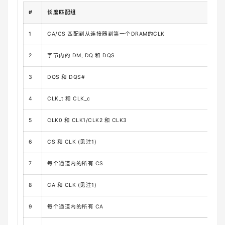
#
长度匹配组
CAM
1
CA/CS 匹配到从连接器到第一个DRAM的CLK
-16
2
字节内的 DM, DQ 和 DQS
-0.0
3
DQS 和 DQS#
< +
4
CLK_t 和 CLK_c
< +
5
CLK0 和 CLK1/CLK2 和 CLK3
< +
6
CS 和 CLK (见注1)
-0.0
7
每个通道内的所有 CS
< +
8
CA 和 CLK (见注1)
-1.2
9
每个通道内的所有 CA
< +0